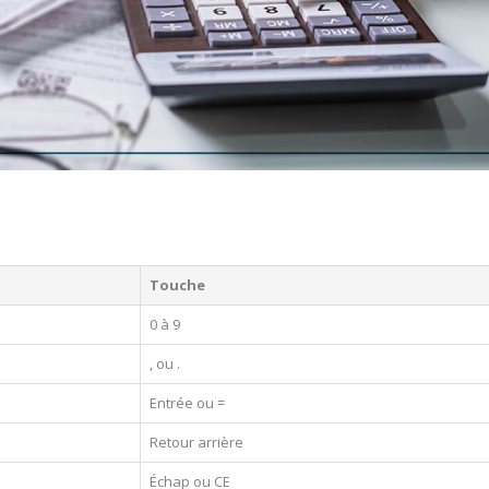
Touche
0 à 9
, ou .
Entrée ou =
Retour arrière
Échap ou CE