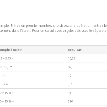
imple. Entrez un premier nombre, choisissez une opération, entrez le
tement dans l'écran. Pour un calcul avec virgule, saisissez le séparate
emple à saisir
Résultat
,5 + 3,75 =
16,25
0 - 12,5 =
87,5
5 × 4 =
10
5 ÷ 2 =
3,75
0 × 15 % =
15
0 + 15 % =
230