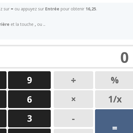
ez sur
=
ou appuyez sur
Entrée
pour obtenir
16,25
.
rière
et la touche
,
ou
.
.
0