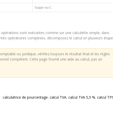
Suppr ou C
Les opérations sont exécutées comme sur une calculette simple, dans
orités opératoires complexes, décomposez le calcul en plusieurs étape
mptable ou juridique, vérifiez toujours le résultat final et les règles
sionnel compétent. Cette page fournit une aide au calcul, pas un
 :
calculatrice de pourcentage
,
calcul TVA
,
calcul TVA 5,5 %
,
calcul TP