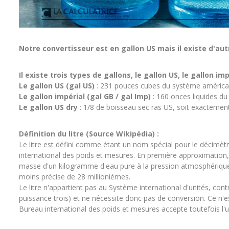
Notre convertisseur est en gallon US mais il existe d'autr
Il existe trois types de gallons, le gallon US, le gallon imp
Le gallon US (gal US)
: 231 pouces cubes du système américain
Le gallon impérial (gal GB / gal Imp)
: 160 onces liquides du 
Le gallon US dry
: 1/8 de boisseau sec ras US, soit exactement
Définition du litre (Source Wikipédia) :
Le litre est défini comme étant un nom spécial pour le décimètr
international des poids et mesures. En première approximation
masse d'un kilogramme d'eau pure à la pression atmosphériqu
moins précise de 28 millionièmes.
Le litre n'appartient pas au Système international d'unités, co
puissance trois) et ne nécessite donc pas de conversion. Ce n'e
Bureau international des poids et mesures accepte toutefois l'us