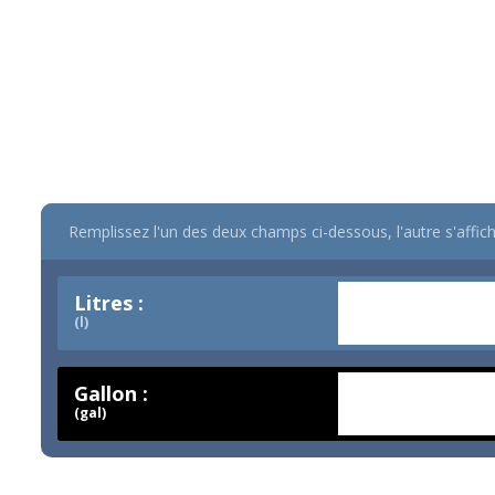
Remplissez l'un des deux champs ci-dessous, l'autre s'aff
Litres :
(l)
Gallon :
(gal)