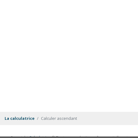
La calculatrice
Calculer ascendant
Copyright
Calculatrice
© Toute reproduction même partielle est