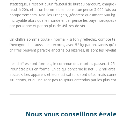
statistique, il ressort qu’un fauteuil de bureau parcourt, chaq
jeudi à 20h, et qu’un homme bien constitué pense 5 000 fois pa
comportements. Ainsi les Français, génèrent quasiment 600 kg 
Incroyable alors que le monde entier pense les pays nordiques
par personne et par an plus de 45litres de vin.
Un chiffre somme toute « normal » si l’on y réfléchit, compte ten
l’hexagone bat aussi des records, avec 52 kg par an, tandis qu
chiffres peuvent paraître anodins ou bizarres, ils sont les révél
Les chiffres sont formels, le commun des mortels passerait 25
Pour être plus en forme. En ce qui concerne le net, 3,2 milliards
sociaux. Les appareils et leurs utilisateurs sont désormais conn
situations, et qui ne sont pas toujours entendus par les plus co
Nous vous conseillons égalem