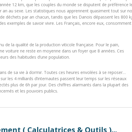
ue année 12 km, que les couples du monde se disputent de préférence l
r an au sexe. Les statistiques nous apprennent quasiment tout sur n
de déchets par an chacun, tandis que les Danois dépassent les 800 k
 des exemples de savoir vivre. Les Français, encore eux, consomment
u de la qualité de la production viticole française. Pour le pain,
’une voiture ne reste en moyenne dans un foyer que 8 années. Ces
ateurs des habitudes d’une population.
 ans de sa vie à dormir. Toutes ces heures envolées à se reposer…
 sur les 4 milliards d’internautes passent leur temps sur les réseaux
ectés plus de 6h par jour. Des chiffres alarmants dans la plupart des
ncernés et les pouvoirs publics.
ent ( Calculatrices & Outils )...