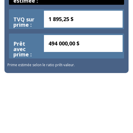
estimée :
1 895,25 $
TVQ sur
prime :
494 000,00 $
Prêt
avec
prime :
Prime estimée selon le ratio prêt-valeur.